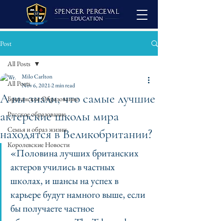
Post
All Posts
Milo Carlton
All Posts
Nov 6, 2021
2 min read
А вы знали, что самые лучшие
Британское Образование
актерские школы мира
Русское образование
Семья и образ жизни
находятся в Великобритании?
Королевские Новости
«Половина лучших британских 
актеров учились в частных 
школах, и шансы на успех в 
карьере будут намного выше, если 
бы получаете частное 