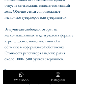
отпуске дети должны заниматься каждый 
день. Обычно семьи сопровождают 
несколько гувернеров или гувернанток.
Эти учителя свободно говорят на 
нескольких языках, и дети учатся в формате 
игры, а также с помощью занятий и 
общению в неформальной обстановке. 
Стоимость репетитора в неделю равна 
около 1000-1500 фунтов стерлингов.
Рестораны
Рестораны весьма обычные, особое 
WhatsApp
Instagram
впечатление от ресторана будет зависеть от 
атмосферы, поэтому частные обеденные 
залы, особенно в переполненных 
европейских точках, не 
предусматриваются. 