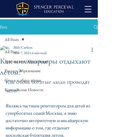
Post
All Posts
Milo Carlton
All Posts
Nov 7, 2021
6 min read
Как миллиардеры отдыхают
Британское Образование
летом?
Русское образование
Семья и образ жизни
Как очень богатые люди проводят 
Королевские Новости
лето?
Являясь частным репетитором для детей из 
супербогатых семей Москвы, я знаю 
достаточно авторитетную и инсайдерскую 
информацию о том, где отдыхает 
московская буржуазия летом. 