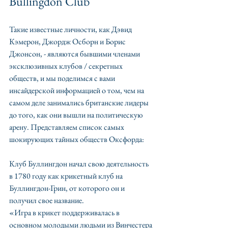
Bullingdon Club
Такие известные личности, как Дэвид 
Кэмерон, Джордж Осборн и Борис 
Джонсон, - являются бывшими членами 
эксклюзивных клубов / секретных 
обществ, и мы поделимся с вами 
инсайдерской информацией о том, чем на 
самом деле занимались британские лидеры 
до того, как они вышли на политическую 
арену. Представляем список самых 
шокирующих тайных обществ Оксфорда:
Клуб Буллингдон начал свою деятельность 
в 1780 году как крикетный клуб на 
Буллингдон-Грин, от которого он и 
получил свое название.
«Игра в крикет поддерживалась в 
основном молодыми людьми из Винчестера 