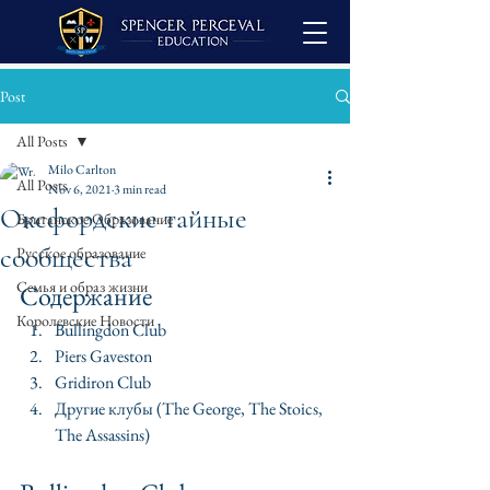
Post
All Posts
Milo Carlton
All Posts
Nov 6, 2021
3 min read
Оксфордские тайные
Британское Образование
сообщества
Русское образование
Семья и образ жизни
Содержание
Королевские Новости
Bullingdon Club
Piers Gaveston
Gridiron Club
Другие клубы (The George, The Stoics, 
The Assassins)