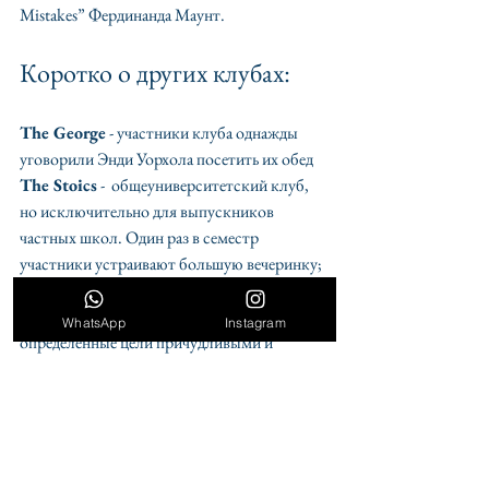
Mistakes” Фердинанда Маунт.
Коротко о других клубах:
The George
 - участники клуба однажды 
уговорили Энди Уорхола посетить их обед
The Stoics
 -  общеуниверситетский клуб, 
но исключительно для выпускников 
частных школ. Один раз в семестр 
участники устраивают большую вечеринку;
The Assassins
 (дословный перевод - 
убийцы) - им поручено «убивать» 
WhatsApp
Instagram
определенные цели причудливыми и 
необычными способами. В одном из 
успешных «убийств» за последний семестр 
на ничего не подозревающего студента из 
окна “уронили” гигантский мягкий 
пластиковый холодильник.