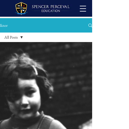
Блог
All Posts
All Posts
Британское
Образование
Русское
образование
Семья и
образ
жизни
Королевские
Новости